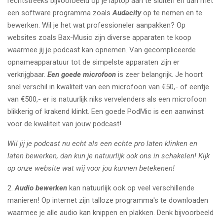
rechtstreeks bijvoorbeeld op je laptop aan te sluiten en dan met
een software programma zoals
Audacity
op te nemen en te
bewerken. Wil je het wat professioneler aanpakken? Op
websites zoals Bax-Music zijn diverse apparaten te koop
waarmee jij je podcast kan opnemen. Van gecompliceerde
opnameapparatuur tot de simpelste apparaten zijn er
verkrijgbaar.
Een goede microfoon
is zeer belangrijk. Je hoort
snel verschil in kwaliteit van een microfoon van €50,- of eentje
van €500,- er is natuurlijk niks vervelenders als een microfoon
blikkerig of krakend klinkt. Een goede PodMic is een aanwinst
voor de kwaliteit van jouw podcast!
Wil jij je podcast nu echt als een echte pro laten klinken en
laten bewerken, dan kun je natuurlijk ook ons in schakelen! Kijk
op onze website wat wij voor jou kunnen betekenen!
2.
Audio bewerken
kan natuurlijk ook op veel verschillende
manieren! Op internet zijn talloze programma's te downloaden
waarmee je alle audio kan knippen en plakken. Denk bijvoorbeeld