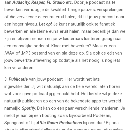
aan
Audacity, Reaper, FL Studio etc.
Door je podcast na te
bewerken verhoog je de kwaliteit. Lange pauzes, versprekingen
of die vervelende eeeeuh's eruit halen, dit tilt jouw podcast naar
een hoger niveau.
Let op!
Je kunt natuurlijk ook te fanatiek
bewerken en alle kleine euh's eruit halen, maar bedenk je dan we
zijn en blijven mensen en jouw luisteraars luisteren graag naar
een menselijke podcast. Klaar met bewerken? Maak er een
.WAV of .MP3 bestand van en sla deze op. Sla ook de edit van
jouw bewerkte aflevering op zodat je als het nodig is nog iets
kan veranderen.
3.
Publicatie
van jouw podcast. Hier wordt het iets
ingewikkelder. Jij wilt natuurlijk aan de hele wereld laten horen
wat voor gave podcast jij gemaakt hebt. Het liefste wil je deze
natuurlijk publiceren op een van de bekendste apps ter wereld
namelijk:
Spotify.
Dit kan op een paar verschillende manieren. Je
meldt je aan bij een hosting zoals bijvoorbeeld PodBean,
Springcast of bij
Attic Room Productions
bij ons dus! Bij ons