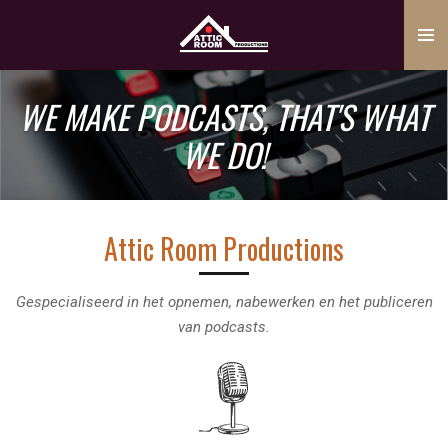
Ga
direct
naar
de
WE MAKE PODCASTS, THAT'S WHAT
hoofdinhoud
WE DO!
Attic Room Productions
Gespecialiseerd in het opnemen, nabewerken en het publiceren
van podcasts.